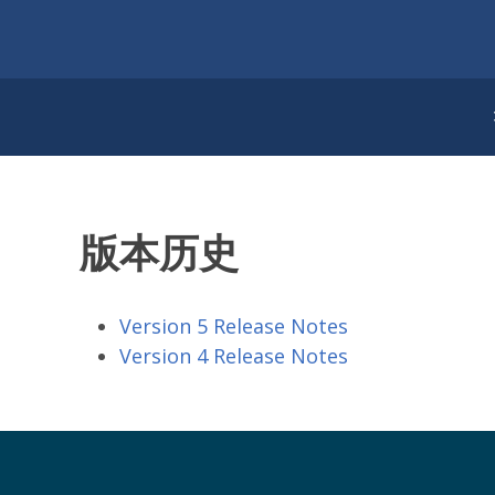
版本历史
Version 5 Release Notes
Version 4 Release Notes